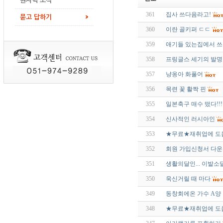
원자력 소식
361
집사 쓰다음라고!
묻고 답하기
360
이란 골키퍼 ㄷㄷ
359
애기들 있는집에서 쓰
358
프링글스 세기의 발명
357
냥옹아 화풀어
356
목련 꽃 활짝 핀
355
일본축구 매수 떴다!!!
354
신사적인 러시아인
353
★무료★재취업에 도움
352
회원 가입신청서 다
351
생활의달인... 이발소
350
욱신거릴 때 마다
349
동창회에온 가수 A양
348
★무료★재취업에 도움