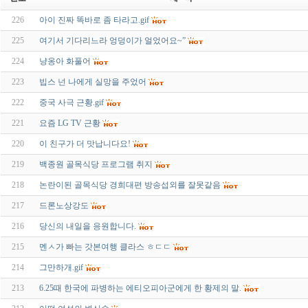
226
아이 진짜 똑바로 좀 타라고.gif
225
여기서 기다리느라 엉덩이가 얼었어요~”
224
냥옹아 화풀어
223
빕스 넌 나에게 실망을 주었어
222
중국 사극 근황.gif
221
요즘 LG TV 근황
220
이 친구가 더 맛납니다요!
219
백종원 골목식당 프로그램 취지
218
논란이된 골목식당 경희대편 방송섭외를 잘못같음
217
드론노상강도
216
당신의 내일을 응원합니다.
215
멘ㅅ가 빠는 갓본여행 클라스 ㅎㄷㄷ
214
그만하개.gif
213
6.25때 한국에 파병하는 에티오피아군에게 한 황제의 말.