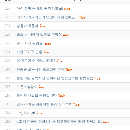
226
아이 진짜 똑바로 좀 타라고.gif
225
여기서 기다리느라 엉덩이가 얼었어요~”
224
냥옹아 화풀어
223
빕스 넌 나에게 실망을 주었어
222
중국 사극 근황.gif
221
요즘 LG TV 근황
220
이 친구가 더 맛납니다요!
219
백종원 골목식당 프로그램 취지
218
논란이된 골목식당 경희대편 방송섭외를 잘못같음
217
드론노상강도
216
당신의 내일을 응원합니다.
215
멘ㅅ가 빠는 갓본여행 클라스 ㅎㄷㄷ
214
그만하개.gif
213
6.25때 한국에 파병하는 에티오피아군에게 한 황제의 말.