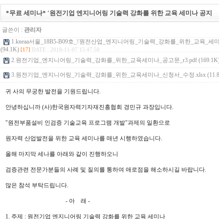
*무료 세미나* '원전기업 엔지니어링 기술력 강화를 위한 교육 세미나 공지
글쓴이 :
관리자
1.kneaa서울_18B5-B09호_\'원전산업_엔지니어링_기술력_강화를_위한_교육_세미
(94.1K)
[17]
DATE : 2018-11-07 15:47:50
2.원전기업_엔지니어링_기술력_강화를_위한_교육세미나_공고문_r3.pdf (169.1K
3.원전기업_엔지니어링_기술력_강화를_위한_교육세미나_신청서_수정.xlsx (11.8
귀 사의 무궁한 발전을 기원드립니다.
안녕하십니까 (사)한국원자력기자재진흥협회 경민규 과장입니다.
"원전부품설비 인검증 기술교육 프로그램 개발"과제의 일환으로
원자력 산업발전을 위한 교육 세미나를 매년 시행하였습니다.
올해 마지막 세나를 아래와 같이 진행하오니
검증관련 전문가분들의 사례 및 질의를 통하여 애로점을 해소하시길 바랍니다.
많은 참석 부탁드립니다.
- 아 래 -
1. 주제 : 원전기업 엔지니어링 기술력 강화를 위한 교육 세미나