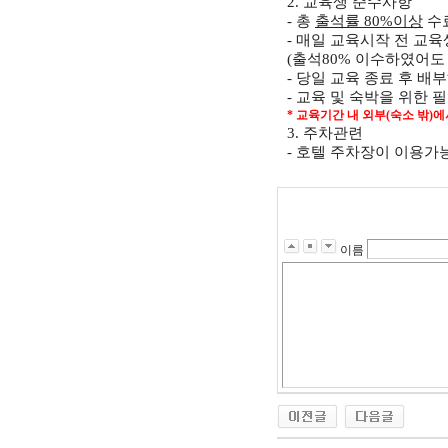
2.
교육생 준수사항
-
총
출석률
80%
이상
수
-
매일 교육시작 전 교
(
출석
80%
이수하였어도 
-
당일 교육 종료 후 배
-
교육 및 숙박을 위한 
*
교육기간 내 외부
(
숙소 밖
)
에
3.
주차관련
-
호텔 주차장이 이용가
이름