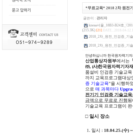
원자력 소식
*무료교육* 2018 2차 원
묻고 답하기
글쓴이 :
관리자
kneaa서울_18B3-B24호_
(215.3K)
[21]
DATE : 2018-04-12 
2018_2차_원전_인검증_기술교
2018_2차_원전_인검증_기술
안녕하십니까 한국원자력기자
산업통상자원부
에서는
㈜
,
(
사
)
한국원자력기자
품설비 인검증 기술교육
까지 교육프로그램대상
증 기술교육
”
을 시행하
으로
매 과목마다
Upgra
전기기 인검증 기술교
금액으로 무료로 진행
됨
기술교육 프로그램이 완
□
일시 장소
1.
일시
:
18.04.25.(
수
) 