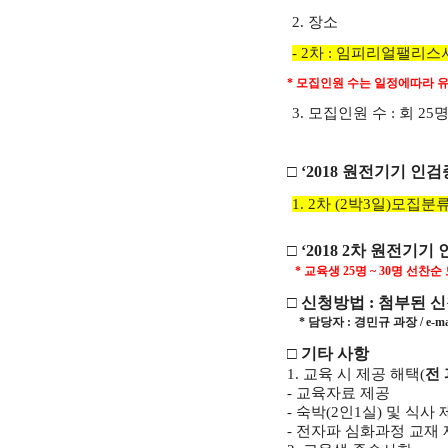
2.
장소
- 2
차
:
임피리얼팰리스
*
모집인원 수는 일정에따라 유
3.
모집인원 수
:
회
25
□
‘2018
원전기기 인검
1. 2
차
(2
박
3
일
)
모집분
□
‘2018 2
차 원전기기 
*
교육생
25
명
~ 30
명 선찬순
□
신청방법
: 첨부된 
* 담당자 : 경민규 과장 / e-mai
□
기타 사항
1.
교육 시 제공 해택
(
전
-
교육자료 제공
-
숙박
(2
인
1
실
)
및 식사 
-
전자파 심화과정 교재 