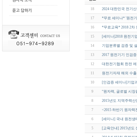
원자력 소식
18
2024 대한민국 전기산
묻고 답하기
17
*무료 세미나* '원전
16
*무료교육* 2018 
15
[세미나]2018 원전
14
기업분류별 검증 및 설비 애
13
2017 원전기기 인검
12
대한전기협회 한전 에
11
원전기자재 해외 수출 
10
[인검증 세미나]기업과
9
“원자력, 글로벌 시장
8
2015년도 지역주력
7
<2015 하반기 원자
6
[세미나] 국내 원전생태
5
[교육안내] 2015년